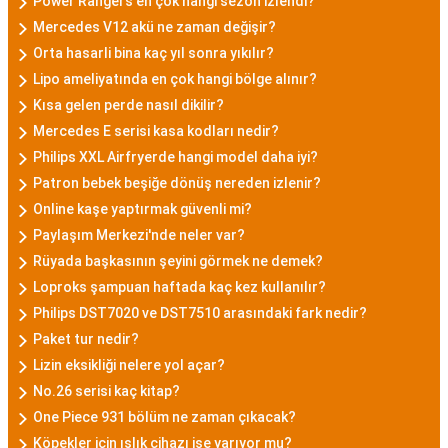
Power Rangers en çok hangi sezon izlendi?
Mercedes V12 akü ne zaman değişir?
Orta hasarli bina kaç yıl sonra yıkılır?
Lipo ameliyatında en çok hangi bölge alınır?
Kısa gelen perde nasıl dikilir?
Mercedes E serisi kasa kodları nedir?
Philips XXL Airfryerde hangi model daha iyi?
Patron bebek beşiğe dönüş nereden izlenir?
Online kaşe yaptırmak güvenli mi?
Paylaşım Merkezi'nde neler var?
Rüyada başkasının şeyini görmek ne demek?
Loproks şampuan haftada kaç kez kullanılır?
Philips DST7020 ve DST7510 arasındaki fark nedir?
Paket tur nedir?
Lizin eksikliği nelere yol açar?
No.26 serisi kaç kitap?
One Piece 931 bölüm ne zaman çıkacak?
Köpekler için ıslık cihazı işe yarıyor mu?