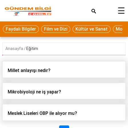
×
☰
Eğitim
Faydalı Bilgiler
Film ve Dizi
Kültür ve Sanat
Moda 
Ekonomi
Sağlık
Anasayfa
Eğitim
Seyahat
Spor
Millet anlayışı nedir?
Oyun
Yaşam
Mikrobiyoloji ne iş yapar?
Hukuk
Blog
Meslek Liseleri OBP ile alıyor mu?