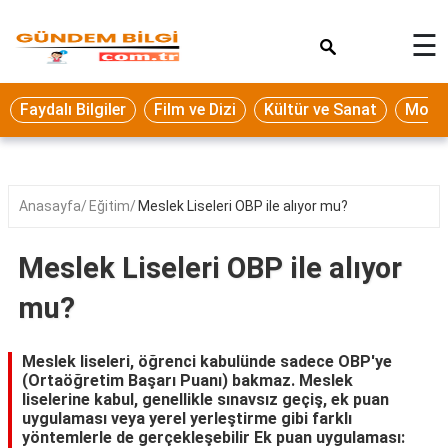
×
☰
Eğitim
Faydalı Bilgiler
Film ve Dizi
Kültür ve Sanat
Moda 
Ekonomi
Sağlık
Seyahat
Anasayfa
Eğitim
Meslek Liseleri OBP ile alıyor mu?
Spor
Meslek Liseleri OBP ile alıyor
Oyun
mu?
Yaşam
Hukuk
Meslek liseleri, öğrenci kabulünde sadece OBP'ye
(Ortaöğretim Başarı Puanı) bakmaz. Meslek
Blog
liselerine kabul, genellikle sınavsız geçiş, ek puan
uygulaması veya yerel yerleştirme gibi farklı
yöntemlerle de gerçekleşebilir Ek puan uygulaması: