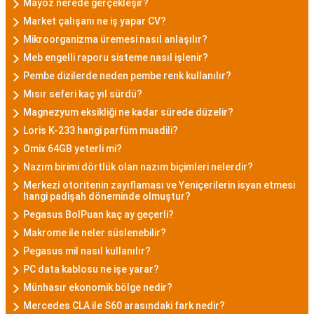
Mayoz nerede gerçekleşir?
Market çalışanı ne iş yapar CV?
Mikroorganizma üremesi nasıl anlaşılır?
Meb engelli raporu sisteme nasıl işlenir?
Pembe dizilerde neden pembe renk kullanılır?
Mısır seferi kaç yıl sürdü?
Magnezyum eksikliği ne kadar sürede düzelir?
Loris K-233 hangi parfüm muadili?
Omix 64GB yeterli mi?
Nazım birimi dörtlük olan nazım biçimleri nelerdir?
Merkezî otoritenin zayıflaması ve Yeniçerilerin isyan etmesi
hangi padişah döneminde olmuştur?
Pegasus BolPuan kaç ay geçerli?
Makrome ile neler süslenebilir?
Pegasus mil nasıl kullanılır?
PC data kablosu ne işe yarar?
Münhasır ekonomik bölge nedir?
Mercedes CLA ile S60 arasındaki fark nedir?