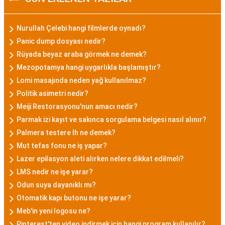
Nurullah Çelebi hangi filmlerde oynadı?
Panic dump dosyası nedir?
Rüyada beyaz araba görmek ne demek?
Mezopotamya hangi uygarlıkla başlamıştır?
Lomi masajında neden yağ kullanılmaz?
Politik asimetri nedir?
Meiji Restorasyonu'nun amacı nedir?
Parmak izi kayıt ve sakınca sorgulama belgesi nasıl alınır?
Palmera testere lh ne demek?
Mut tefas fonu ne iş yapar?
Lazer epilasyon aleti alırken nelere dikkat edilmeli?
LMS nedir ne işe yarar?
Odun suya dayanıklı mı?
Otomatik kapı butonu ne işe yarar?
Meb'in yeni logosu ne?
Pinterest'ten video indirmek için hangi program kullanılır?