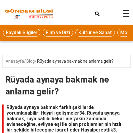
×
☰
Eğitim
Faydalı Bilgiler
Film ve Dizi
Kültür ve Sanat
Moda 
Ekonomi
Sağlık
Seyahat
Anasayfa
Blog
Rüyada aynaya bakmak ne anlama gelir?
Spor
Rüyada aynaya bakmak ne
Oyun
anlama gelir?
Yaşam
Hukuk
Rüyada aynaya bakmak farklı şekillerde
yorumlanabilir: Hayırlı gelişmeler34. Rüyada aynaya
Blog
bakmak, rüya sahibi bekar ise yakın zamanda
evleneceğine, evliyse eşi ile olan problemlerinin hızlı
bir şekilde biteceğine işaret eder Hayalperestlik3.