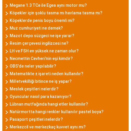
Megane 1.3 TCe ile Egea aynı motor mu?
Köpekler için şoklu tasma mı havlama tasma mı?
Köpeklerde penis boyu önemli mi?
Muz cumhuriyeti ne demek?
Mazot depo süzgeci ne işe yarar?
Resim çerçevesi ingilizcesi ne?
LH ve FSH en yüksek ne zaman olur?
Necmettin Cevheri'nin eşi kimdir?
OBS'de neler yapılabilir?
Matematikte ± işareti neden kullanılır?
Milletvekilliği bitince ne iş yapar?
Meslek çeşitleri nelerdir?
Oyuncular nasıl para kazanıyor?
Lübnan mutfağında hangi etler kullanılır?
Natürmortta hangi renkler kullanılır pastel boya?
Pasaport çeşitleri nelerdir?
Merkezcil ve merkezkaç kuvvet aynı mı?