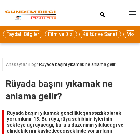
×
☰
Eğitim
Faydalı Bilgiler
Film ve Dizi
Kültür ve Sanat
Moda 
Ekonomi
Sağlık
Seyahat
Anasayfa
Blog
Rüyada başını yıkamak ne anlama gelir?
Spor
Rüyada başını yıkamak ne
Oyun
anlama gelir?
Yaşam
Hukuk
Rüyada başını yıkamak genellikleşanssızlıkolarak
yorumlanır 13. Bu rüya,rüya sahibinin işlerinin
Blog
sekteye uğrayacağı, kurulu düzeninin yıkılacağı ve
elindekilerini kaybedeceğişeklinde yorumlanır