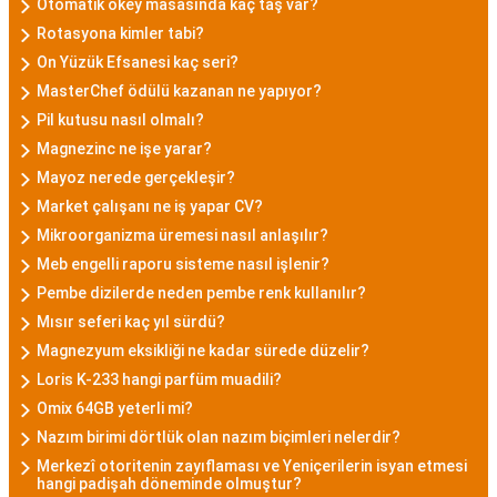
Otomatik okey masasında kaç taş var?
Rotasyona kimler tabi?
On Yüzük Efsanesi kaç seri?
MasterChef ödülü kazanan ne yapıyor?
Pil kutusu nasıl olmalı?
Magnezinc ne işe yarar?
Mayoz nerede gerçekleşir?
Market çalışanı ne iş yapar CV?
Mikroorganizma üremesi nasıl anlaşılır?
Meb engelli raporu sisteme nasıl işlenir?
Pembe dizilerde neden pembe renk kullanılır?
Mısır seferi kaç yıl sürdü?
Magnezyum eksikliği ne kadar sürede düzelir?
Loris K-233 hangi parfüm muadili?
Omix 64GB yeterli mi?
Nazım birimi dörtlük olan nazım biçimleri nelerdir?
Merkezî otoritenin zayıflaması ve Yeniçerilerin isyan etmesi
hangi padişah döneminde olmuştur?