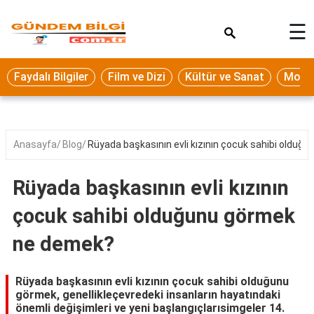
×
☰
Eğitim
Faydalı Bilgiler
Film ve Dizi
Kültür ve Sanat
Moda 
Ekonomi
Sağlık
Seyahat
Anasayfa
Blog
Rüyada başkasının evli kızının çocuk sahibi oldu
Spor
Rüyada başkasının evli kızının
Oyun
çocuk sahibi olduğunu görmek
Yaşam
ne demek?
Hukuk
Blog
Rüyada başkasının evli kızının çocuk sahibi olduğunu
görmek, genellikleçevredeki insanların hayatındaki
önemli değişimleri ve yeni başlangıçlarısimgeler 14.