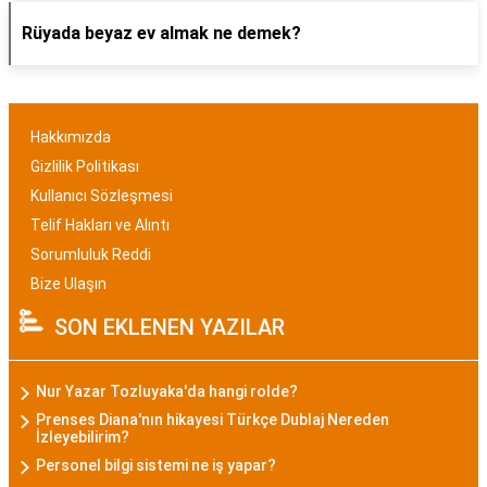
Rüyada beyaz ev almak ne demek?
Hakkımızda
Gizlilik Politikası
Kullanıcı Sözleşmesi
Telif Hakları ve Alıntı
Sorumluluk Reddi
Bize Ulaşın
SON EKLENEN YAZILAR
Nur Yazar Tozluyaka'da hangi rolde?
Prenses Diana'nın hikayesi Türkçe Dublaj Nereden
İzleyebilirim?
Personel bilgi sistemi ne iş yapar?