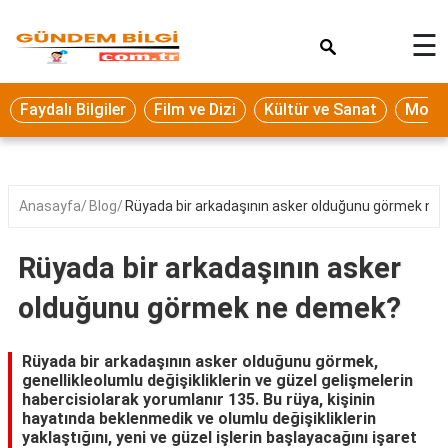
×
☰
Eğitim
Faydalı Bilgiler
Film ve Dizi
Kültür ve Sanat
Moda 
Ekonomi
Sağlık
Seyahat
Anasayfa
Blog
Rüyada bir arkadaşının asker olduğunu görmek ne
Spor
Rüyada bir arkadaşının asker
Oyun
olduğunu görmek ne demek?
Yaşam
Hukuk
Rüyada bir arkadaşının asker olduğunu görmek,
genellikleolumlu değişikliklerin ve güzel gelişmelerin
Blog
habercisiolarak yorumlanır 135. Bu rüya, kişinin
hayatında beklenmedik ve olumlu değişikliklerin
yaklaştığını, yeni ve güzel işlerin başlayacağını işaret