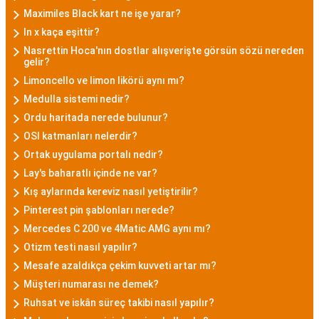
Maximiles Black kart ne işe yarar?
ln x kaça eşittir?
Nasrettin Hoca'nın dostlar alışverişte görsün sözü nereden
gelir?
Limoncello ve limon likörü aynı mı?
Medulla sistemi nedir?
Ordu haritada nerede bulunur?
OSI katmanları nelerdir?
Ortak uygulama portalı nedir?
Lay's baharatlı içinde ne var?
Kış aylarında kereviz nasıl yetiştirilir?
Pinterest pin şablonları nerede?
Mercedes C 200 ve 4Matic AMG aynı mı?
Otizm testi nasıl yapılır?
Mesafe azaldıkça çekim kuvveti artar mı?
Müşteri numarası ne demek?
Ruhsat ve iskân süreç takibi nasıl yapılır?