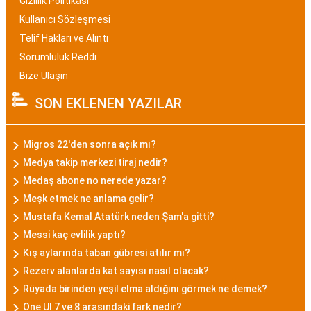
Gizlilik Politikası
Kullanıcı Sözleşmesi
Telif Hakları ve Alıntı
Sorumluluk Reddi
Bize Ulaşın
SON EKLENEN YAZILAR
Migros 22'den sonra açık mı?
Medya takip merkezi tiraj nedir?
Medaş abone no nerede yazar?
Meşk etmek ne anlama gelir?
Mustafa Kemal Atatürk neden Şam'a gitti?
Messi kaç evlilik yaptı?
Kış aylarında taban gübresi atılır mı?
Rezerv alanlarda kat sayısı nasıl olacak?
Rüyada birinden yeşil elma aldığını görmek ne demek?
One UI 7 ve 8 arasındaki fark nedir?