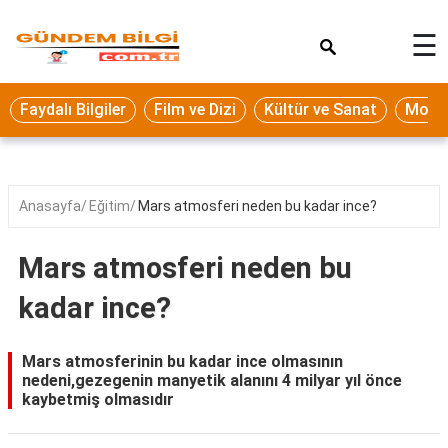
×
☰
Eğitim
Faydalı Bilgiler
Film ve Dizi
Kültür ve Sanat
Moda 
Ekonomi
Sağlık
Seyahat
Anasayfa
Eğitim
Mars atmosferi neden bu kadar ince?
Spor
Mars atmosferi neden bu
Oyun
kadar ince?
Yaşam
Hukuk
Mars atmosferinin bu kadar ince olmasının
nedeni,gezegenin manyetik alanını 4 milyar yıl önce
Blog
kaybetmiş olmasıdır