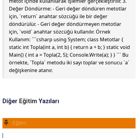
metot içinde kullanılarak işlemler gerçekleştirilir. 3.
Değer Döndürme: - Geri değer döndüren metotlar
için, `return` anahtar sözcüğü ile bir değer
döndürülür. - Geri değer döndürmeyen metotlar
için, `void` anahtar sözcüğü kullanılır. Örnek
Kullanım: ```csharp using System; class Metotlar {
static int Topla(int a, int b) { return a + b; } static void
Main() { int a = Topla(2, 5); Console.Write(a); } } ``` Bu
örnekte, `Topla` metodu iki sayı toplar ve sonucu `a`
değişkenine atanır.
Diğer
Eğitim
Yazıları
Eğitim