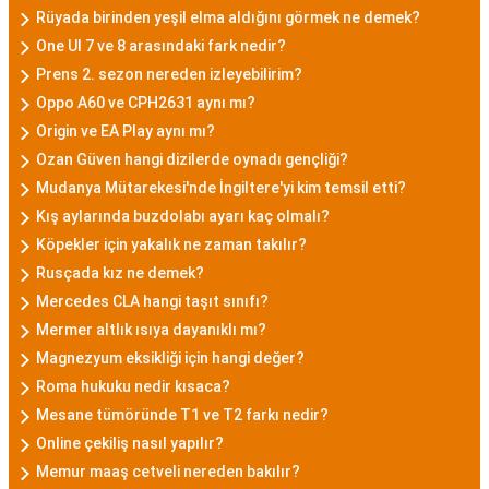
Rüyada birinden yeşil elma aldığını görmek ne demek?
One UI 7 ve 8 arasındaki fark nedir?
Prens 2. sezon nereden izleyebilirim?
Oppo A60 ve CPH2631 aynı mı?
Origin ve EA Play aynı mı?
Ozan Güven hangi dizilerde oynadı gençliği?
Mudanya Mütarekesi'nde İngiltere'yi kim temsil etti?
Kış aylarında buzdolabı ayarı kaç olmalı?
Köpekler için yakalık ne zaman takılır?
Rusçada kız ne demek?
Mercedes CLA hangi taşıt sınıfı?
Mermer altlık ısıya dayanıklı mı?
Magnezyum eksikliği için hangi değer?
Roma hukuku nedir kısaca?
Mesane tümöründe T1 ve T2 farkı nedir?
Online çekiliş nasıl yapılır?
Memur maaş cetveli nereden bakılır?