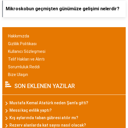
Mikroskobun geçmişten günümüze gelişimi nelerdir?
Hakkımızda
Gizlilik Politikası
Kullanıcı Sözleşmesi
Telif Hakları ve Alıntı
Sorumluluk Reddi
Bize Ulaşın
SON EKLENEN YAZILAR
Mustafa Kemal Atatürk neden Şam'a gitti?
Messi kaç evlilik yaptı?
Kış aylarında taban gübresi atılır mı?
Rezerv alanlarda kat sayısı nasıl olacak?