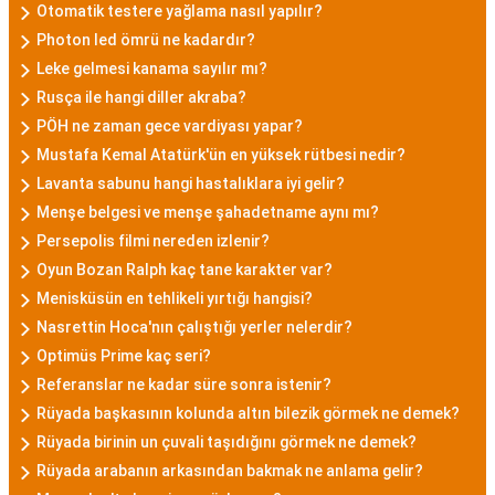
Otomatik testere yağlama nasıl yapılır?
Photon led ömrü ne kadardır?
Leke gelmesi kanama sayılır mı?
Rusça ile hangi diller akraba?
PÖH ne zaman gece vardiyası yapar?
Mustafa Kemal Atatürk'ün en yüksek rütbesi nedir?
Lavanta sabunu hangi hastalıklara iyi gelir?
Menşe belgesi ve menşe şahadetname aynı mı?
Persepolis filmi nereden izlenir?
Oyun Bozan Ralph kaç tane karakter var?
Menisküsün en tehlikeli yırtığı hangisi?
Nasrettin Hoca'nın çalıştığı yerler nelerdir?
Optimüs Prime kaç seri?
Referanslar ne kadar süre sonra istenir?
Rüyada başkasının kolunda altın bilezik görmek ne demek?
Rüyada birinin un çuvali taşıdığını görmek ne demek?
Rüyada arabanın arkasından bakmak ne anlama gelir?