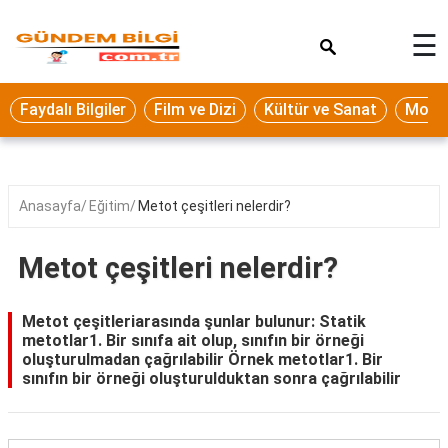
×
☰
Eğitim
Faydalı Bilgiler
Film ve Dizi
Kültür ve Sanat
Moda 
Ekonomi
Sağlık
Seyahat
Anasayfa
Eğitim
Metot çeşitleri nelerdir?
Spor
Metot çeşitleri nelerdir?
Oyun
Yaşam
Metot çeşitleriarasında şunlar bulunur: Statik
metotlar1. Bir sınıfa ait olup, sınıfın bir örneği
Hukuk
oluşturulmadan çağrılabilir Örnek metotlar1. Bir
sınıfın bir örneği oluşturulduktan sonra çağrılabilir
Blog