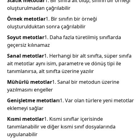
Statik metotlar
1. Bir sınıfa ait olup, sınıfın bir örneği
oluşturulmadan çağrılabilir
Örnek metotlar
1. Bir sınıfın bir örneği
oluşturulduktan sonra çağrılabilir
Soyut metotlar
1. Daha fazla türetilmiş sınıflarda
geçersiz kılınamaz
Sanal metotlar
1. Herhangi bir alt sınıfta, süper sınıfa
ait metotlar aynı isim, parametre ve dönüş tipi ile
tanımlanırsa, alt sınıfta üzerine yazılır
Mühürlü metotlar
1. Sanal bir metodun üzerine
yazılmasını engeller
Genişletme metotları
1. Var olan türlere yeni metotlar
eklemeyi sağlar
Kısmi metotlar
1. Kısmi sınıflar içerisinde
tanımlanabilir ve diğer kısmi sınıf dosyalarında
uygulanabilir