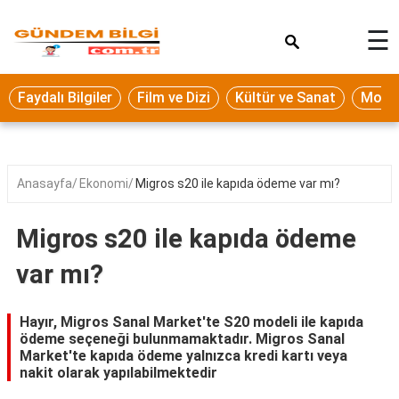
×
☰
Eğitim
Faydalı Bilgiler
Film ve Dizi
Kültür ve Sanat
Moda 
Ekonomi
Sağlık
Seyahat
Anasayfa
Ekonomi
Migros s20 ile kapıda ödeme var mı?
Spor
Migros s20 ile kapıda ödeme
Oyun
var mı?
Yaşam
Hukuk
Hayır, Migros Sanal Market'te S20 modeli ile kapıda
ödeme seçeneği bulunmamaktadır. Migros Sanal
Blog
Market'te kapıda ödeme yalnızca kredi kartı veya
nakit olarak yapılabilmektedir