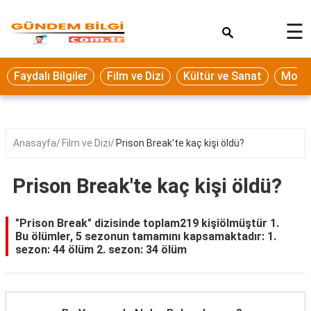
×
☰
Eğitim
Faydalı Bilgiler
Film ve Dizi
Kültür ve Sanat
Moda 
Ekonomi
Sağlık
Seyahat
Anasayfa
Film ve Dizi
Prison Break'te kaç kişi öldü?
Spor
Prison Break'te kaç kişi öldü?
Oyun
Yaşam
"Prison Break" dizisinde toplam219 kişiölmüştür 1.
Bu ölümler, 5 sezonun tamamını kapsamaktadır: 1.
Hukuk
sezon: 44 ölüm 2. sezon: 34 ölüm
Blog