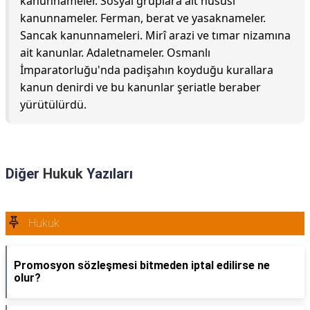
kanunnameler. Sosyal gruplara ait hususi
kanunnameler. Ferman, berat ve yasaknameler.
Sancak kanunnameleri. Mirî arazi ve tımar nizamına
ait kanunlar. Adaletnameler. Osmanlı
İmparatorluğu'nda padişahın koyduğu kurallara
kanun denirdi ve bu kanunlar şeriatle beraber
yürütülürdü.
Diğer
Hukuk
Yazıları
Hukuk
Promosyon sözleşmesi bitmeden iptal edilirse ne
olur?