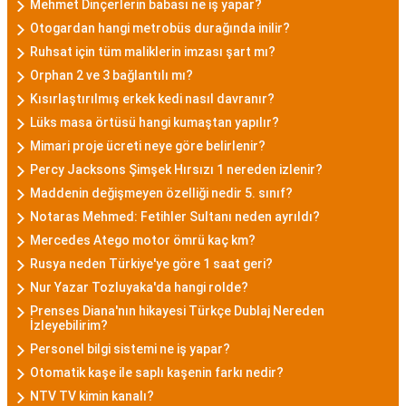
Mehmet Dinçerlerin babası ne iş yapar?
Otogardan hangi metrobüs durağında inilir?
Ruhsat için tüm maliklerin imzası şart mı?
Orphan 2 ve 3 bağlantılı mı?
Kısırlaştırılmış erkek kedi nasıl davranır?
Lüks masa örtüsü hangi kumaştan yapılır?
Mimari proje ücreti neye göre belirlenir?
Percy Jacksons Şimşek Hırsızı 1 nereden izlenir?
Maddenin değişmeyen özelliği nedir 5. sınıf?
Notaras Mehmed: Fetihler Sultanı neden ayrıldı?
Mercedes Atego motor ömrü kaç km?
Rusya neden Türkiye'ye göre 1 saat geri?
Nur Yazar Tozluyaka'da hangi rolde?
Prenses Diana'nın hikayesi Türkçe Dublaj Nereden
İzleyebilirim?
Personel bilgi sistemi ne iş yapar?
Otomatik kaşe ile saplı kaşenin farkı nedir?
NTV TV kimin kanalı?