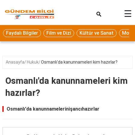
×
☰
Eğitim
Faydalı Bilgiler
Film ve Dizi
Kültür ve Sanat
Moda 
Ekonomi
Sağlık
Seyahat
Anasayfa
Hukuk
Osmanlı'da kanunnameleri kim hazırlar?
Spor
Osmanlı'da kanunnameleri kim
Oyun
hazırlar?
Yaşam
Hukuk
Osmanlı'da kanunnamelerinişancıhazırlar
Blog