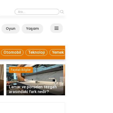
›
Lamar ve porselen tezgah arasındaki fark nedir?
Oyun
Yaşam
Anasayfa
Otomobil
Teknoloji
Yemek
Faydalı Bilgiler
Ekonomi
›
Lamar ve porselen tezgah
Mutabakatı kabul etme
arasındaki fark nedir?
demek?