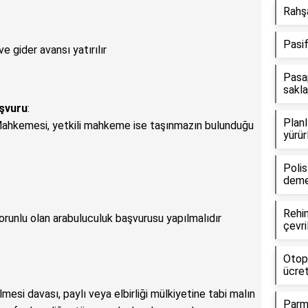
Rahşa
Pasif
 gider avansı yatırılır
Pasa
sakla
aşvuru
:
Planl
ahkemesi, yetkili mahkeme ise taşınmazın bulunduğu
yürür
Polis
dem
Rehin
zorunlu olan arabuluculuk başvurusu yapılmalıdır
çevri
Otop
ücret
lmesi davası, paylı veya elbirliği mülkiyetine tabi malın
Parma