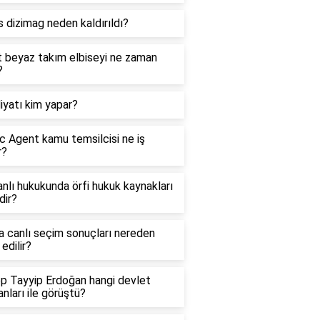
 dizimag neden kaldırıldı?
t beyaz takım elbiseyi ne zaman
?
yatı kim yapar?
c Agent kamu temsilcisi ne iş
r?
lı hukukunda örfi hukuk kaynakları
dir?
 canlı seçim sonuçları nereden
 edilir?
p Tayyip Erdoğan hangi devlet
nları ile görüştü?