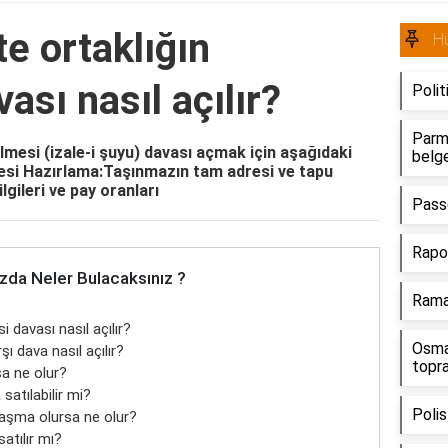
te ortaklığın
H
ası nasıl açılır?
Polit
Parma
ilmesi (izale-i şuyu) davası açmak için aşağıdaki
belge
çesi Hazırlama:Taşınmazın tam adresi ve tapu
lgileri ve pay oranları
Passo
Rapo
zda Neler Bulacaksınız ?
Ramak
i davası nasıl açılır?
Osma
şı dava nasıl açılır?
topra
sa ne olur?
 satılabilir mi?
Polis
laşma olursa ne olur?
atılır mı?