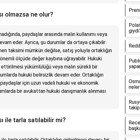
Prens
sı olmazsa ne olur?
Pola
giydi
lmadığında, paydaşlar arasında malın kullanımı veya
am eder. Ayrıca, şu durumlar da ortaya çıkabilir:
Reddi
en taksimi mümkün değilse, satış yoluyla ortaklığın
 önemli ölçüde değer kaybına uğrayabilir. Hukuki
Publi
yapa
 ettirilmesi yükümlülüğü veya malın sürekli bir
mlarda hukuki belirsizlik devam eder. Ortaklığın
Osman
 paydaşlar için uzun vadeli hukuki ve ekonomik
neler
durumlarda bir avukattan hukuki danışmanlık alınması
Rusya
takip
 ile tarla satılabilir mi?
Rece
başka
le tarla satılabilir. Ortaklığın giderilmesi davası, bir