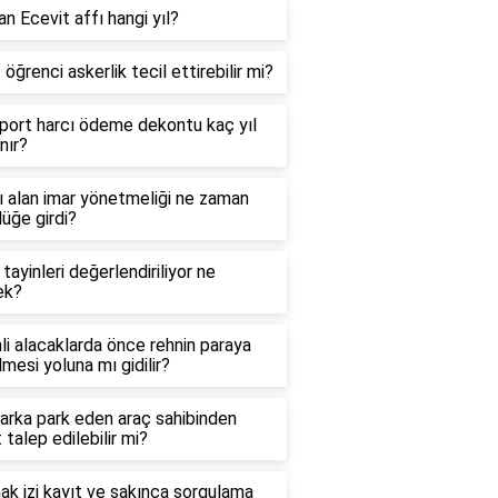
n Ecevit affı hangi yıl?
 öğrenci askerlik tecil ettirebilir mi?
port harcı ödeme dekontu kaç yıl
nır?
ı alan imar yönetmeliği ne zaman
lüğe girdi?
 tayinleri değerlendiriliyor ne
ek?
li alacaklarda önce rehnin paraya
lmesi yoluna mı gidilir?
arka park eden araç sahibinden
 talep edilebilir mi?
k izi kayıt ve sakınca sorgulama