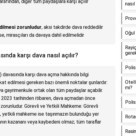
arafından, diğer tüm paydaşlara karşı açılır
nasıl
Prov
dilmesi zorunludur
, aksi takdirde dava reddedilir
Oğul 
e, mirasçıları da davaya dahil edilmelidir
Rayiç
gerek
sında karşı dava nasıl açılır?
Polis
yu) davasında karşı dava açma hakkında bilgi
Otell
at edilmesi gereken bazı önemli noktalar şunlardır:
mi?
ya gayrimenkule ortak olan tüm paydaşlar açabilir.
l 2023 tarihinden itibaren, dava açmadan önce
Polis
zorunludur. Görevli ve Yetkili Mahkeme: Görevli
yetkili mahkeme ise taşınmazın bulunduğu yer
Rotas
ın kazananı veya kaybedeni olmaz; tüm taraflar
Rasi