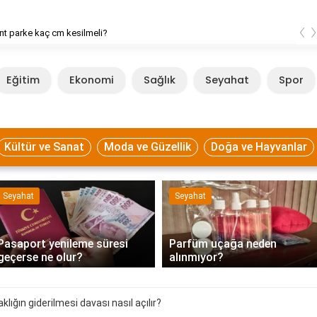
‹
t parke kaç cm kesilmeli?
Eğitim
Ekonomi
Sağlık
Seyahat
Spor
Kültür ve Sanat
Moda ve Güzellik
Doğa ve Hayvanlar
Seyahat
Seyahat
Pasaport yenileme süresi
Parfüm uçağa neden
geçerse ne olur?
alınmıyor?
klığın giderilmesi davası nasıl açılır?