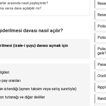
rlar arasında nasıl paylaştırılır?
Resen
ma varsa dava açılabilir mi?
Resen
Polis
iderilmesi davası nasıl açılır?
Polis
rilmesi (izale-i şuyu) davası açmak için
Polis
gelir
Pasap
gileri
Otell
e pay oranları
Rippl
nin istendiği (aynen taksim veya satış suretiyle)
on tutanağı ve diğer deliller
Rande