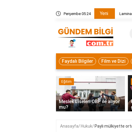
Yeni
ç cm kesilmeli?
Perşembe 05:24
Laminan
Faydalı Bilgiler
Film ve Dizi
mi
Eğitim
‹
akatı kabul etmek ne
Meslek Liseleri OBP ile alıyor
k?
mu?
Anasayfa
Hukuk
Paylı mülkiyette orta