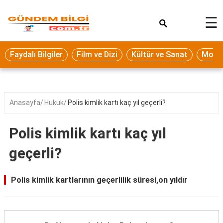
×
☰
Eğitim
Faydalı Bilgiler
Film ve Dizi
Kültür ve Sanat
Moda 
Ekonomi
Sağlık
Seyahat
Anasayfa
Hukuk
Polis kimlik kartı kaç yıl geçerli?
Spor
Polis kimlik kartı kaç yıl
Oyun
geçerli?
Yaşam
Hukuk
Polis kimlik kartlarının geçerlilik süresi,on yıldır
Blog