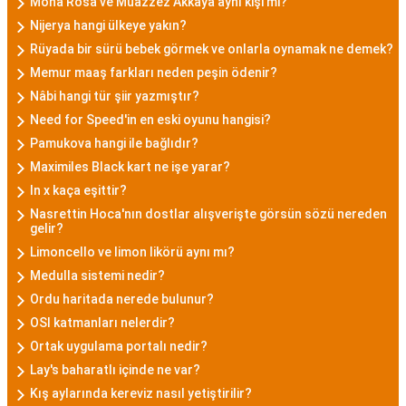
Mona Rosa ve Muazzez Akkaya aynı kişi mi?
Nijerya hangi ülkeye yakın?
Rüyada bir sürü bebek görmek ve onlarla oynamak ne demek?
Memur maaş farkları neden peşin ödenir?
Nâbi hangi tür şiir yazmıştır?
Need for Speed'in en eski oyunu hangisi?
Pamukova hangi ile bağlıdır?
Maximiles Black kart ne işe yarar?
ln x kaça eşittir?
Nasrettin Hoca'nın dostlar alışverişte görsün sözü nereden
gelir?
Limoncello ve limon likörü aynı mı?
Medulla sistemi nedir?
Ordu haritada nerede bulunur?
OSI katmanları nelerdir?
Ortak uygulama portalı nedir?
Lay's baharatlı içinde ne var?
Kış aylarında kereviz nasıl yetiştirilir?