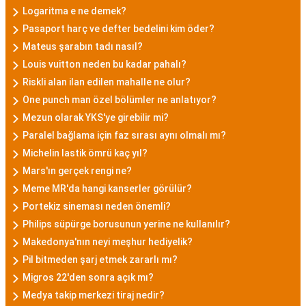
Logaritma e ne demek?
Pasaport harç ve defter bedelini kim öder?
Mateus şarabın tadı nasıl?
Louis vuitton neden bu kadar pahalı?
Riskli alan ilan edilen mahalle ne olur?
One punch man özel bölümler ne anlatıyor?
Mezun olarak YKS'ye girebilir mi?
Paralel bağlama için faz sırası aynı olmalı mı?
Michelin lastik ömrü kaç yıl?
Mars'ın gerçek rengi ne?
Meme MR'da hangi kanserler görülür?
Portekiz sineması neden önemli?
Philips süpürge borusunun yerine ne kullanılır?
Makedonya'nın neyi meşhur hediyelik?
Pil bitmeden şarj etmek zararlı mı?
Migros 22'den sonra açık mı?
Medya takip merkezi tiraj nedir?