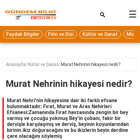
×
☰
Eğitim
Faydalı Bilgiler
Film ve Dizi
Kültür ve Sanat
Moda 
Ekonomi
Sağlık
Seyahat
Anasayfa
Kültür ve Sanat
Murat Nehrinin hikayesi nedir?
Spor
Murat Nehrinin hikayesi nedir?
Oyun
Yaşam
Murat Nehri'nin hikayesine dair iki farklı efsane
bulunmaktadır: Fırat, Murat ve Aras Nehirleri
Hukuk
Efsanesi:Zamanında Fırat havzasında zengin bir bey
varmış ve çocuğu yokmuş Bey'in çobanı, fakir bir
Blog
dervişle karşılaşmış ve derviş, beyinin koyunlarından
birinin ikiz doğuracağını ve bu ikizlerin beyin derdine
çare olacağını söylemiş