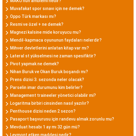
MAKÜ'nün amblemi nedir?
Muvafakat spor sınavı için ne demek?
Oppo Türk markası mı?
Resmi ve özel + ne demek?
Magnezi kalsine mide koruyucu mu?
Mendil-kapmaca oyununun faydaları nelerdir?
Mihver devletlerini anlatan kitap var mı?
Lateral st yükselmesi ne zaman spesifiktir?
Pivot yapmak ne demek?
Nihan Buruk ve Okan Buruk boşandı mı?
Prens dizisi 3. sezonda neler olacak?
Parselin imar durumunu kim belirler?
Management traineeler yönetici olabilir mi?
Logaritma birbiri cinsinden nasıl yazılır?
Penthouse dizisi neden 2 sezon?
Pasaport başvurusu için randevu almak zorunlu mu?
Mevduat hesabı 1 ay mı 32 gün mü?
Levmont etken maddesi nedir?