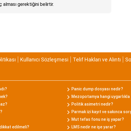
 alması gerektiğini belirtir.
olitikası
Kullanıcı Sözleşmesi
Telif Hakları ve Alıntı
So
adı?
Panic dump dosyası nedir?
mek?
Mezopotamya hangi uygarlıkla 
maz?
Politik asimetri nedir?
r?
Parmak izi kayıt ve sakınca sor
Mut tefas fonu ne iş yapar?
dikkat edilmeli?
LMS nedir ne işe yarar?