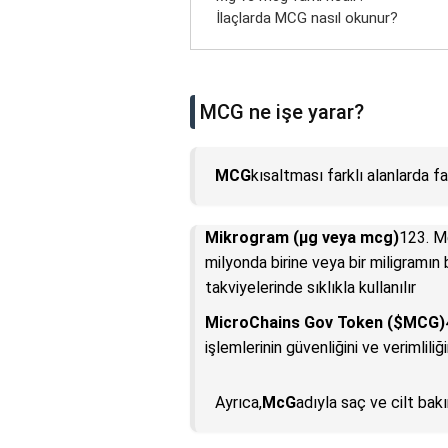
İlaçlarda MCG nasıl okunur?
MCG ne işe yarar?
MCG
kısaltması farklı alanlarda fa
Mikrogram (µg veya mcg)
123. Me
milyonda birine veya bir miligramın 
takviyelerinde sıklıkla kullanılır
MicroChains Gov Token ($MCG)
işlemlerinin güvenliğini ve verimlili
Ayrıca,
McG
adıyla saç ve cilt bak