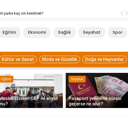
‹
t parke kaç cm kesilmeli?
Eğitim
Ekonomi
Sağlık
Seyahat
Spor
Kültür ve Sanat
Moda ve Güzellik
Doğa ve Hayvanlar
Seyahat
Seyahat
Pasaport yenileme süresi
Parfüm uçağa neden
geçerse ne olur?
alınmıyor?