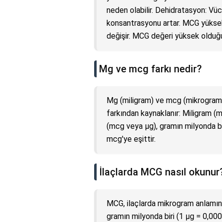
neden olabilir. Dehidratasyon: Vüc
konsantrasyonu artar. MCG yüksekl
değişir. MCG değeri yüksek olduğun
Mg ve mcg farkı nedir?
Mg (miligram) ve mcg (mikrogram) 
farkından kaynaklanır: Miligram (m
(mcg veya µg), gramın milyonda bi
mcg'ye eşittir.
İlaçlarda MCG nasıl okunur
MCG, ilaçlarda mikrogram anlamına
gramın milyonda biri (1 µg = 0,0000