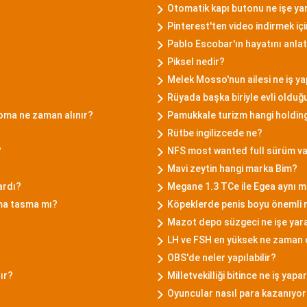
Otomatik kapı butonu ne işe ya
Pinterest'ten video indirmek içi
Pablo Escobar'ın hayatını anlat
Piksel nedir?
Melek Mosso'nun ailesi ne iş y
Rüyada başka biriyle evli oldu
oma ne zaman alınır?
Pamukkale turizm hangi holding
Rütbe ingilizcede ne?
?
NFS most wanted full sürüm va
Mavi zeytin hangi marka Bim?
ardı?
Megane 1.3 TCe ile Egea aynı 
ama tasma mı?
Köpeklerde penis boyu önemli 
Mazot depo süzgeci ne işe yar
LH ve FSH en yüksek ne zaman 
OBS'de neler yapılabilir?
ır?
Milletvekilliği bitince ne iş yapa
Oyuncular nasıl para kazanıyo