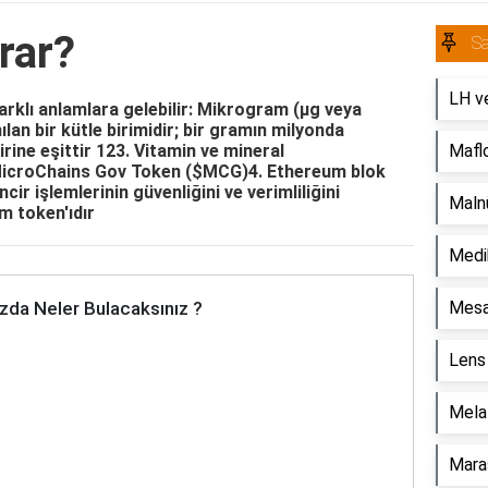
rar?
Sa
LH v
arklı anlamlara gelebilir: Mikrogram (µg veya
an bir kütle birimidir; bir gramın milyonda
irine eşittir 123. Vitamin ve mineral
Maflo
ır MicroChains Gov Token ($MCG)4. Ethereum blok
cir işlemlerinin güvenliğini ve verimliliğini
Malnü
m token'ıdır
Medik
zda Neler Bulacaksınız ?
Mesal
Lens 
Melat
Mara