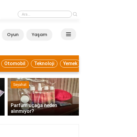
›
Lamar ve porselen tezgah arasındaki fark nedir?
Oyun
Yaşam
Anasayfa
Otomobil
Teknoloji
Yemek
Faydalı Bilgiler
Ekonomi
›
Lamar ve porselen tezgah
Mutabakatı kabul etme
arasındaki fark nedir?
demek?