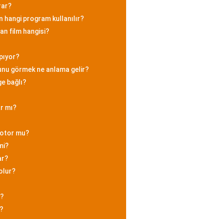
rar?
n hangi program kullanılır?
an film hangisi?
apıyor?
ğunu görmek ne anlama gelir?
e bağlı?
r mı?
motor mu?
mi?
ar?
olur?
r?
r?