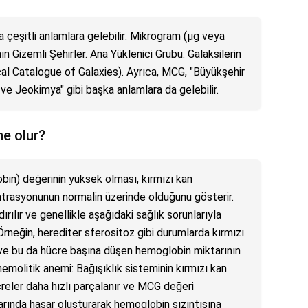
 çeşitli anlamlara gelebilir: Mikrogram (µg veya
nın Gizemli Şehirler. Ana Yüklenici Grubu. Galaksilerin
al Catalogue of Galaxies). Ayrıca, MCG, "Büyükşehir
ve Jeokimya" gibi başka anlamlara da gelebilir.
e olur?
n) değerinin yüksek olması, kırmızı kan
trasyonunun normalin üzerinde olduğunu gösterir.
rılır ve genellikle aşağıdaki sağlık sorunlarıyla
rı: Örneğin, herediter sferositoz gibi durumlarda kırmızı
ır ve bu da hücre başına düşen hemoglobin miktarının
molitik anemi: Bağışıklık sisteminin kırmızı kan
reler daha hızlı parçalanır ve MCG değeri
 zarında hasar oluşturarak hemoglobin sızıntısına