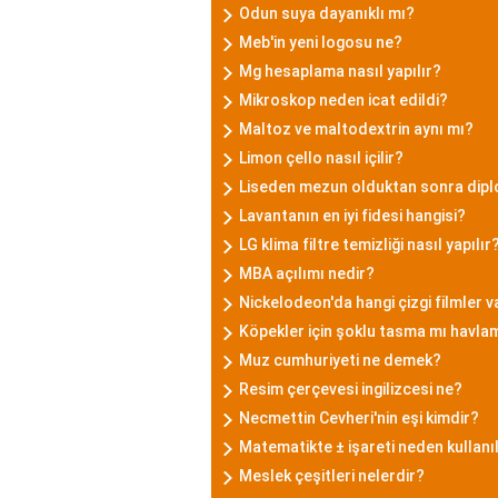
Odun suya dayanıklı mı?
Meb'in yeni logosu ne?
Mg hesaplama nasıl yapılır?
Mikroskop neden icat edildi?
Maltoz ve maltodextrin aynı mı?
Limon çello nasıl içilir?
Liseden mezun olduktan sonra dipl
Lavantanın en iyi fidesi hangisi?
LG klima filtre temizliği nasıl yapılır
MBA açılımı nedir?
Nickelodeon'da hangi çizgi filmler v
Köpekler için şoklu tasma mı havl
Muz cumhuriyeti ne demek?
Resim çerçevesi ingilizcesi ne?
Necmettin Cevheri'nin eşi kimdir?
Matematikte ± işareti neden kullanıl
Meslek çeşitleri nelerdir?