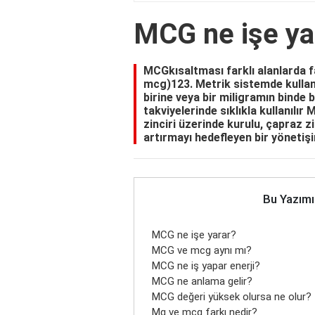
MCG ne işe ya
MCGkısaltması farklı alanlarda f
mcg)123. Metrik sistemde kullanıl
birine veya bir miligramın binde b
takviyelerinde sıklıkla kullanıl
zinciri üzerinde kurulu, çapraz zin
artırmayı hedefleyen bir yönetişi
Bu Yazımı
MCG ne işe yarar?
MCG ve mcg aynı mı?
MCG ne iş yapar enerji?
MCG ne anlama gelir?
MCG değeri yüksek olursa ne olur?
Mg ve mcg farkı nedir?