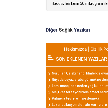
ifadesi, hastanın 50 mikrogram ilaç
Diğer
Sağlık
Yazıları
Hakkımızda
Gizlilik P
SON EKLENEN YAZILAR
Nurullah Çelebi hangi filmlerde oyn
Rüyada beyaz araba görmek ne de
Lomi masajında neden yağ kullanıl
Meiji Restorasyonu'nun amacı nedi
Palmera testere lh ne demek?
Lazer epilasyon aleti alırken nelere 