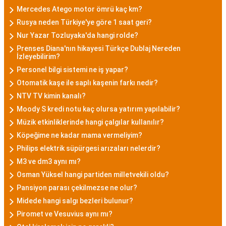
Mercedes Atego motor ömrü kaç km?
Rusya neden Türkiye'ye göre 1 saat geri?
Nur Yazar Tozluyaka'da hangi rolde?
Prenses Diana'nın hikayesi Türkçe Dublaj Nereden
İzleyebilirim?
Personel bilgi sistemi ne iş yapar?
Otomatik kaşe ile saplı kaşenin farkı nedir?
NTV TV kimin kanalı?
Moody S kredi notu kaç olursa yatırım yapılabilir?
Müzik etkinliklerinde hangi çalgılar kullanılır?
Köpeğime ne kadar mama vermeliyim?
Philips elektrik süpürgesi arızaları nelerdir?
M3 ve dm3 aynı mı?
Osman Yüksel hangi partiden milletvekili oldu?
Pansiyon parası çekilmezse ne olur?
Midede hangi salgı bezleri bulunur?
Piromet ve Vesuvius aynı mı?