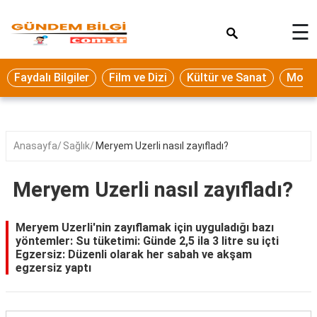
×
☰
Eğitim
Faydalı Bilgiler
Film ve Dizi
Kültür ve Sanat
Moda 
Ekonomi
Sağlık
Seyahat
Anasayfa
Sağlık
Meryem Uzerli nasıl zayıfladı?
Spor
Meryem Uzerli nasıl zayıfladı?
Oyun
Yaşam
Meryem Uzerli'nin zayıflamak için uyguladığı bazı
yöntemler: Su tüketimi: Günde 2,5 ila 3 litre su içti
Hukuk
Egzersiz: Düzenli olarak her sabah ve akşam
egzersiz yaptı
Blog