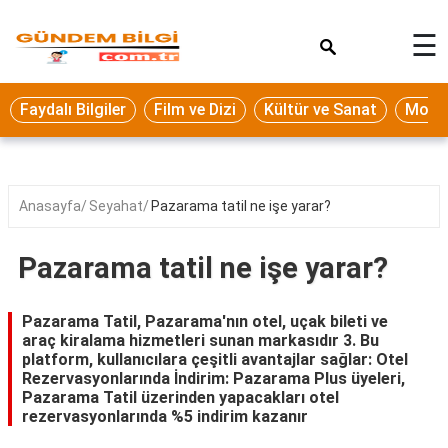
×
☰
Eğitim
Faydalı Bilgiler
Film ve Dizi
Kültür ve Sanat
Moda 
Ekonomi
Sağlık
Seyahat
Anasayfa
Seyahat
Pazarama tatil ne işe yarar?
Spor
Pazarama tatil ne işe yarar?
Oyun
Yaşam
Pazarama Tatil, Pazarama'nın otel, uçak bileti ve
araç kiralama hizmetleri sunan markasıdır 3. Bu
Hukuk
platform, kullanıcılara çeşitli avantajlar sağlar: Otel
Rezervasyonlarında İndirim: Pazarama Plus üyeleri,
Blog
Pazarama Tatil üzerinden yapacakları otel
rezervasyonlarında %5 indirim kazanır