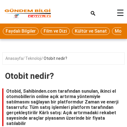
×
☰
Eğitim
Faydalı Bilgiler
Film ve Dizi
Kültür ve Sanat
Moda 
Ekonomi
Sağlık
Seyahat
Anasayfa
Teknoloji
Otobi̇t nedir?
Spor
Otobi̇t nedir?
Oyun
Yaşam
Otobid, Sahibinden.com tarafından sunulan, ikinci el
otomobillerin online açık artırma yöntemiyle
Hukuk
satılmasını sağlayan bir platformdur Zaman ve enerji
tasarrufu: Tüm satış işlemleri platform tarafından
Blog
gerçekleştirilir Kârlı satış: Açık artırmadaki rekabet
sayesinde araçlar piyasanın üzerinde bir fiyata
satılabilir