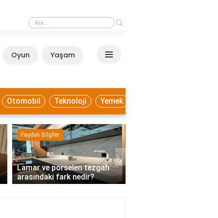
›
Lamar ve porselen tezgah arasındaki fark nedir?
Oyun
Yaşam
Anasayfa
Otomobil
Teknoloji
Yemek
Faydalı Bilgiler
Ekonomi
›
Lamar ve porselen tezgah
Mutabakatı kabul etme
arasındaki fark nedir?
demek?