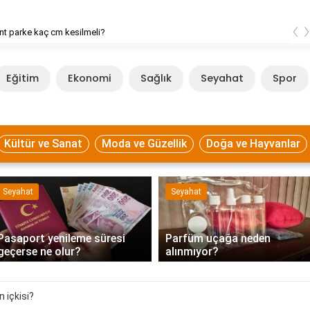
‹
t parke kaç cm kesilmeli?
Eğitim
Ekonomi
Sağlık
Seyahat
Spor
Kültür ve Sanat
Moda ve Güzellik
Doğa ve Hayvanlar
Seyahat
Seyahat
Pasaport yenileme süresi
Parfüm uçağa neden
geçerse ne olur?
alınmıyor?
n içkisi?