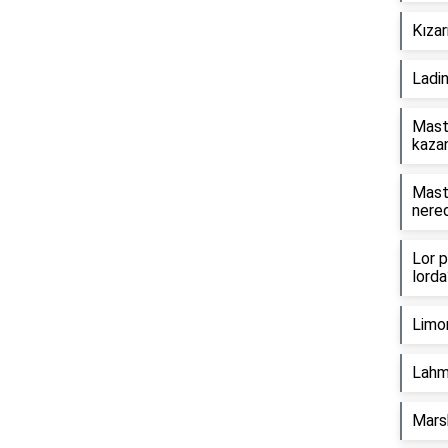
Kızar
Ladin
Maste
kaza
Maste
nere
Lor p
lorda
Limo
Lahm
Mars