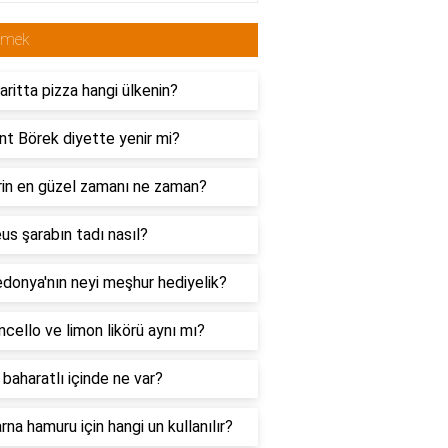
emek
ritta pizza hangi ülkenin?
t Börek diyette yenir mi?
rin en güzel zamanı ne zaman?
s şarabın tadı nasıl?
donya'nın neyi meşhur hediyelik?
cello ve limon likörü aynı mı?
 baharatlı içinde ne var?
na hamuru için hangi un kullanılır?