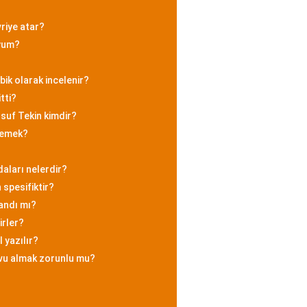
riye atar?
yum?
ik olarak incelenir?
tti?
uf Tekin kimdir?
 demek?
ları nelerdir?
 spesifiktir?
andı mı?
irler?
l yazılır?
vu almak zorunlu mu?