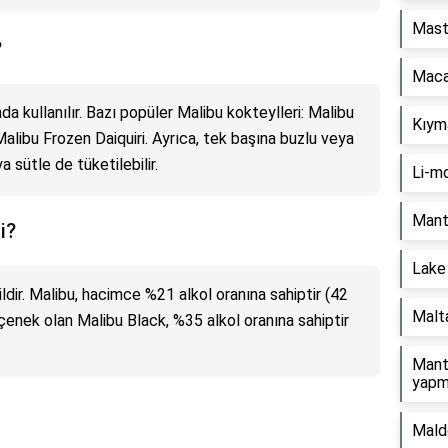
Mast
?
Macal
da kullanılır. Bazı popüler Malibu kokteylleri: Malibu
Kıyma
alibu Frozen Daiquiri. Ayrıca, tek başına buzlu veya
 sütle de tüketilebilir.
Li-mo
Manta
i?
Lake 
ldir. Malibu, hacimce %21 alkol oranına sahiptir (42
Malta
çenek olan Malibu Black, %35 alkol oranına sahiptir
Mantı
yapm
Mald