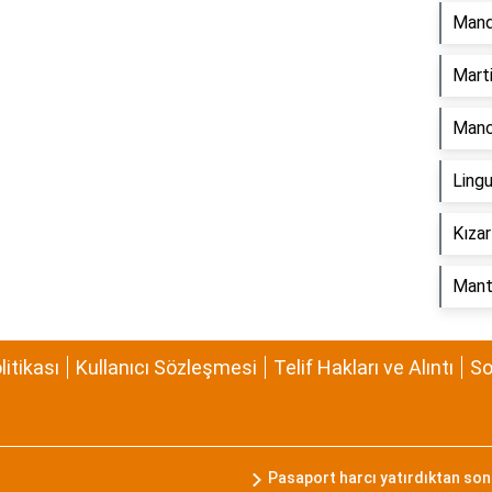
Manda
Marti
Manca
Lingu
Kızar
Manta
olitikası
Kullanıcı Sözleşmesi
Telif Hakları ve Alıntı
So
Pasaport harcı yatırdıktan sonra