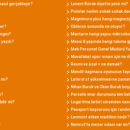
nasıl gerçekleşir?
Levent Börek diyette yenir mi?
Polisler neden sokak sokak dev
Magnimore plus hangi magnez
şer?
Oblivıon sonunda ne oluyor?
ngisi?
Mantarın hangi yapısı mikroskob
n yazdı?
Messi 8 yaşında hangi takıma gi
Meb Personel Genel Müdürü Yus
Muvafakat spor sınavı için ne
Resmi ve özel + ne demek?
?
Mendil-kapmaca oyununun fayda
r mı?
Lateral st yükselmesi ne zaman
Nihan Buruk ve Okan Buruk boş
k?
Parselin imar durumunu kim bel
ilir mi?
Logaritma birbiri cinsinden nası
Pasaport başvurusu için rande
Levmont etken maddesi nedir?
?
Nemrut'ta mezar odası var mı?