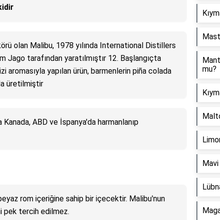
idir
Kıyma
Mast
körü olan Malibu, 1978 yılında International Distillers
m Jago tarafından yaratılmıştır 12. Başlangıçta
Manta
mu?
zi aromasıyla yapılan ürün, barmenlerin piña colada
 üretilmiştir
Kıym
Malt
a Kanada, ABD ve İspanya'da harmanlanıp
Limon
Mavi
Lübna
beyaz rom içeriğine sahip bir içecektir. Malibu'nun
Magar
i pek tercih edilmez.