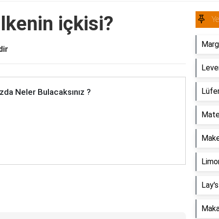
lkenin içkisi?
Y
Marga
dir
Leven
Lüfe
zda Neler Bulacaksınız ?
Mateu
Make
Limon
Lay's
Makar