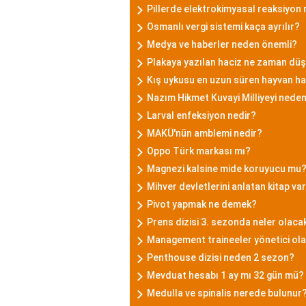
Pillerde elektrokimyasal reaksiyon 
Osmanlı vergi sistemi kaça ayrılır?
Medya ve haberler neden önemli?
Plakaya yazılan haciz ne zaman dü
Kış uykusu en uzun süren hayvan ha
Nazım Hikmet Kuvayi Milliyeyi nede
Larval enfeksiyon nedir?
MAKÜ'nün amblemi nedir?
Oppo Türk markası mı?
Magnezi kalsine mide koruyucu mu
Mihver devletlerini anlatan kitap va
Pivot yapmak ne demek?
Prens dizisi 3. sezonda neler olaca
Management traineeler yönetici olab
Penthouse dizisi neden 2 sezon?
Mevduat hesabı 1 ay mı 32 gün mü?
Medulla ve spinalis nerede bulunur