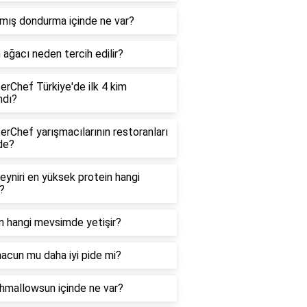
mış dondurma içinde ne var?
 ağacı neden tercih edilir?
rChef Türkiye'de ilk 4 kim
ndı?
rChef yarışmacılarının restoranları
de?
eyniri en yüksek protein hangi
?
n hangi mevsimde yetişir?
acun mu daha iyi pide mi?
hmallowsun içinde ne var?