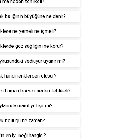
lma neden tehlikeli?
k balığının büyüğüne ne denir?
lere ne yemeli ne içmeli?
lerde göz sağlığını ne korur?
ykusundaki yediuyur uyanır mı?
k hangi renklerden oluşur?
ızı hamamböceği neden tehlikeli?
ylarında marul yetişir mi?
ek bolluğu ne zaman?
'ın en iyi ineği hangisi?