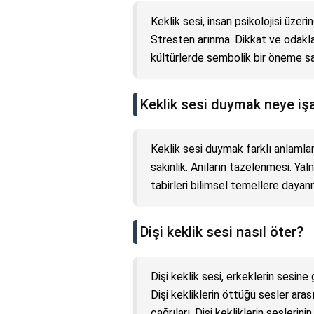
Keklik sesi, insan psikolojisi üzeri
Stresten arınma. Dikkat ve odaklan
kültürlerde sembolik bir öneme sah
Keklik sesi duymak neye işa
Keklik sesi duymak farklı anlamla
sakinlik. Anıların tazelenmesi. Ya
tabirleri bilimsel temellere dayan
Dişi keklik sesi nasıl öter?
Dişi keklik sesi, erkeklerin sesine
Dişi kekliklerin öttüğü sesler aras
çağrıları. Dişi kekliklerin seslerini