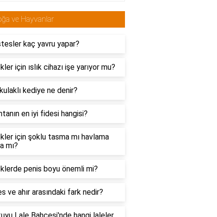
ğa ve Hayvanlar
tesler kaç yavru yapar?
ler için ıslık cihazı işe yarıyor mu?
 kulaklı kediye ne denir?
tanın en iyi fidesi hangisi?
ler için şoklu tasma mı havlama
a mı?
klerde penis boyu önemli mi?
 ve ahır arasındaki fark nedir?
kuyu Lale Bahçesi'nde hangi laleler