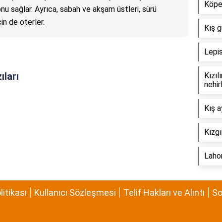
Köpek
onu sağlar. Ayrıca, sabah ve akşam üstleri, sürü
in de öterler.
Kış g
Lepis
ıları
Kızıl
nehir
Kış a
Kızgı
Lahor
olitikası
Kullanıcı Sözleşmesi
Telif Hakları ve Alıntı
So