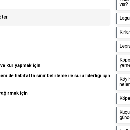
var?
öter:
Lagun
Kırla
Lepis
Köpe
yeme
ve kur yapmak için
m de habitatta sınır belirleme ile sürü liderliği için
Köy h
neler
 çağırmak için
Köpek
Küçü
günde