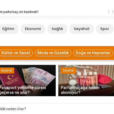
‹
t parke kaç cm kesilmeli?
Eğitim
Ekonomi
Sağlık
Seyahat
Spor
Kültür ve Sanat
Moda ve Güzellik
Doğa ve Hayvanlar
Seyahat
Seyahat
Pasaport yenileme süresi
Parfüm uçağa neden
geçerse ne olur?
alınmıyor?
eklik neden öter?