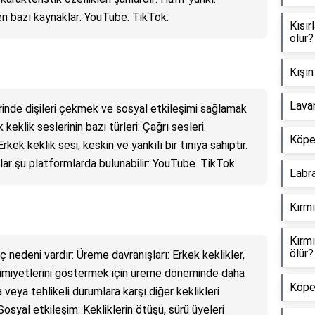
çeren bazı kaynaklar: YouTube. TikTok.
Kısır
olur?
Kışın
Lavan
inde dişileri çekmek ve sosyal etkileşimi sağlamak
k keklik seslerinin bazı türleri: Çağrı sesleri.
Köpek
rkek keklik sesi, keskin ve yankılı bir tınıya sahiptir.
olar şu platformlarda bulunabilir: YouTube. TikTok.
Labra
Kırmı
Kırmı
ölür?
ç nedeni vardır: Üreme davranışları: Erkek keklikler,
akimiyetlerini göstermek için üreme döneminde daha
Köpek
a veya tehlikeli durumlara karşı diğer keklikleri
 Sosyal etkileşim: Kekliklerin ötüşü, sürü üyeleri