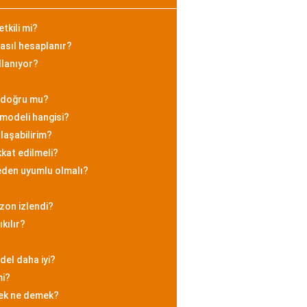
tkili mi?
asıl hesaplanır?
llanıyor?
k doğru mu?
modeli hangisi?
laşabilirim?
kat edilmeli?
eden uyumlu olmalı?
zon izlendi?
ıkılır?
del daha iyi?
mi?
mek ne demek?