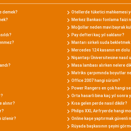
ne demek?
Otellerde tüketici mahkemesi ye
mek?
Merkez Bankası fonlama faizi n
Moğollar neden mavi bayrak ku
sıldı?
Pay defteri kaç yıl saklanır?
şenmez?
Mantarı sirkeli suda bekletme
Mercedes 124 kasanın en dolu 
Nişantaşı Üniversitesine nasıl u
landı?
Masa lambası alırken nelere dik
Matriks çarpımında boyutlar n
Office 2007 hangi sürüm?
Power Rangers en çok hangi se
r?
Orta hasarli bina kaç yıl sonra y
 alınır?
Kısa gelen perde nasıl dikilir?
r?
Philips XXL Airfryerde hangi mo
 izlenir?
Online kaşe yaptırmak güvenli 
Rüyada başkasının şeyini gör