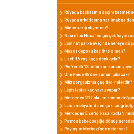
Rüyada başkasının saçını kesmek 
Rüyada arkadaşına sarılmak ne de
Midas vergi alıyor mu?
Nasrettin Hoca'nın gerçek hayatı na
Laminat parke ev içinde nereye dö
Mazot deposu kaç litre olmalı?
Liseli 16 yaş kaça denk gelir?
Pis Yedilli 13 bölüm ne zaman yayın
One Piece 983 ne zaman çıkacak?
Mikroorganizma çeşitleri nelerdir?
Lepistesler kaç yavru yapar?
Mercedes V12 akü ne zaman değişi
Lipo ameliyatında en çok hangi bölge
Mercedes E serisi kasa kodları nedi
Patron bebek beşiğe dönüş nereden
Paylaşım Merkezi'nde neler var?