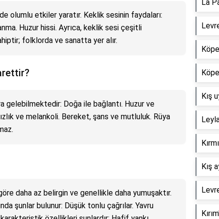
La Pa
nde olumlu etkiler yaratır. Keklik sesinin faydaları:
Levre
ma. Huzur hissi. Ayrıca, keklik sesi çeşitli
iptir; folklorda ve sanatta yer alır.
Köpek
rettir?
Köpek
Kış u
ra gelebilmektedir: Doğa ile bağlantı. Huzur ve
lnızlık ve melankoli. Bereket, şans ve mutluluk. Rüya
Leyla
maz.
Kırm
Kış a
Levr
 göre daha az belirgin ve genellikle daha yumuşaktır.
ında şunlar bulunur: Düşük tonlu çağrılar. Yavru
Kırım
n karakteristik özellikleri şunlardır: Hafif yankı.