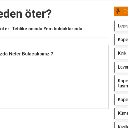
neden öter?
Do
Lepis
le öter: Tehlike anında Yem bulduklarında
Köpek
Kırık
zda Neler Bulacaksınız ?
Lavan
Köpek
tasm
Köpe
Kümes
Kızıl