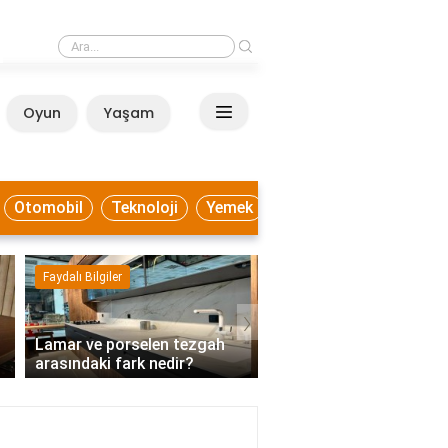
›
Lamar ve porselen tezgah arasındaki fark nedir?
Oyun
Yaşam
Anasayfa
Otomobil
Teknoloji
Yemek
Faydalı Bilgiler
Ekonomi
›
Lamar ve porselen tezgah
Mutabakatı kabul etme
arasındaki fark nedir?
demek?