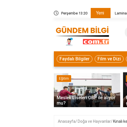
Yeni
ç cm kesilmeli?
Perşembe 13:20
Laminan
Faydalı Bilgiler
Film ve Dizi
mi
Eğitim
‹
akatı kabul etmek ne
Meslek Liseleri OBP ile alıyor
k?
mu?
Anasayfa
Doğa ve Hayvanlar
Kınalı k