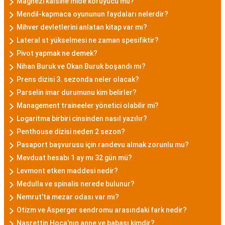
Magnezi kalsine mide koruyucu mu?
Mendil-kapmaca oyununun faydaları nelerdir?
Mihver devletlerini anlatan kitap var mı?
Lateral st yükselmesi ne zaman spesifiktir?
Pivot yapmak ne demek?
Nihan Buruk ve Okan Buruk boşandı mı?
Prens dizisi 3. sezonda neler olacak?
Parselin imar durumunu kim belirler?
Management traineeler yönetici olabilir mi?
Logaritma birbiri cinsinden nasıl yazılır?
Penthouse dizisi neden 2 sezon?
Pasaport başvurusu için randevu almak zorunlu mu?
Mevduat hesabı 1 ay mı 32 gün mü?
Levmont etken maddesi nedir?
Medulla ve spinalis nerede bulunur?
Nemrut'ta mezar odası var mı?
Otizm ve Asperger sendromu arasındaki fark nedir?
Nasrettin Hoca'nın anne ve babası kimdir?