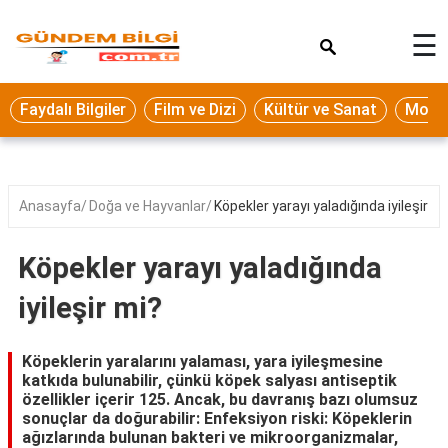
×
☰
Eğitim
Faydalı Bilgiler
Film ve Dizi
Kültür ve Sanat
Moda 
Ekonomi
Sağlık
Seyahat
Anasayfa
Doğa ve Hayvanlar
Köpekler yarayı yaladığında iyileşir mi
Spor
Köpekler yarayı yaladığında
Oyun
iyileşir mi?
Yaşam
Hukuk
Köpeklerin yaralarını yalaması, yara iyileşmesine
katkıda bulunabilir, çünkü köpek salyası antiseptik
Blog
özellikler içerir 125. Ancak, bu davranış bazı olumsuz
sonuçlar da doğurabilir: Enfeksiyon riski: Köpeklerin
ağızlarında bulunan bakteri ve mikroorganizmalar,