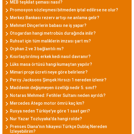
MEB teşkilat şeması nasıl?
Promosyon sözleşmesi bitmeden iptal edilirse ne olur?
Merkez Bankası rezerv artışı ne anlama gelir?
Mehmet Dinçerlerin babası ne iş yapar?
Otogardan hangi metrobüs durağında inilir?
Ruhsat için tüm maliklerin imzası şart mı?
Orphan 2 ve 3 bağlantılı mı?
Kısırlaştırılmış erkek kedi nasıl davranır?
Lüks masa örtüsü hangi kumaştan yapılır?
Mimari proje ücreti neye göre belirlenir?
Percy Jacksons Şimşek Hırsızı 1 nereden izlenir?
Maddenin değişmeyen özelliği nedir 5. sınıf?
Notaras Mehmed: Fetihler Sultanı neden ayrıldı?
Mercedes Atego motor ömrü kaç km?
Rusya neden Türkiye'ye göre 1 saat geri?
Nur Yazar Tozluyaka'da hangi rolde?
Prenses Diana'nın hikayesi Türkçe Dublaj Nereden
İzleyebilirim?