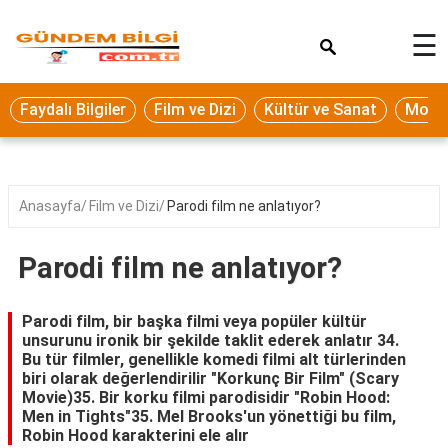
×
☰
Eğitim
Faydalı Bilgiler
Film ve Dizi
Kültür ve Sanat
Moda 
Ekonomi
Sağlık
Seyahat
Anasayfa
Film ve Dizi
Parodi film ne anlatıyor?
Spor
Parodi film ne anlatıyor?
Oyun
Yaşam
Parodi film, bir başka filmi veya popüler kültür
unsurunu ironik bir şekilde taklit ederek anlatır 34.
Hukuk
Bu tür filmler, genellikle komedi filmi alt türlerinden
biri olarak değerlendirilir "Korkunç Bir Film" (Scary
Blog
Movie)35. Bir korku filmi parodisidir "Robin Hood:
Men in Tights"35. Mel Brooks'un yönettiği bu film,
Robin Hood karakterini ele alır