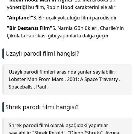
yönettiği bu film, Robin Hood karakterini ele alır
"Airplane!"
3. Bir uçak yolculuğu filmi parodisidir
"Bir Destansı Film"
5. Narnia Günlükleri, Charlie’nin
Çikolata Fabrikası gibi yapımlarla dalga geçer
Uzaylı parodi filmi hangisi?
Uzaylı parodi filmleri arasında şunlar sayılabilir:
Lobster Man From Mars . 2001: A Space Travesty .
Spaceballs . Paul .
Shrek parodi filmi hangisi?
Shrek parodi filmi olarak aşağıdaki yapımlar
sayılabilir: "Shrek Retold". "Diego (Shrek)". Ayrıca,