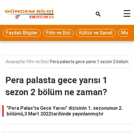
×
☰
Eğitim
Faydalı Bilgiler
Film ve Dizi
Kültür ve Sanat
Moda 
Ekonomi
Sağlık
Seyahat
Anasayfa
Film ve Dizi
Pera palasta gece yarısı 1 sezon 2 bölüm 
Spor
Pera palasta gece yarısı 1
Oyun
sezon 2 bölüm ne zaman?
Yaşam
Hukuk
"Pera Palas'ta Gece Yarısı" dizisinin 1. sezonunun 2.
bölümü,3 Mart 2022tarihinde yayınlanmıştır
Blog