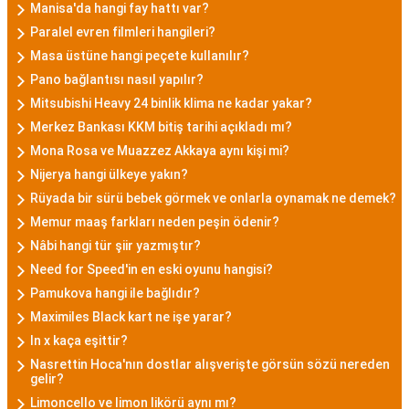
Manisa'da hangi fay hattı var?
Paralel evren filmleri hangileri?
Masa üstüne hangi peçete kullanılır?
Pano bağlantısı nasıl yapılır?
Mitsubishi Heavy 24 binlik klima ne kadar yakar?
Merkez Bankası KKM bitiş tarihi açıkladı mı?
Mona Rosa ve Muazzez Akkaya aynı kişi mi?
Nijerya hangi ülkeye yakın?
Rüyada bir sürü bebek görmek ve onlarla oynamak ne demek?
Memur maaş farkları neden peşin ödenir?
Nâbi hangi tür şiir yazmıştır?
Need for Speed'in en eski oyunu hangisi?
Pamukova hangi ile bağlıdır?
Maximiles Black kart ne işe yarar?
ln x kaça eşittir?
Nasrettin Hoca'nın dostlar alışverişte görsün sözü nereden
gelir?
Limoncello ve limon likörü aynı mı?