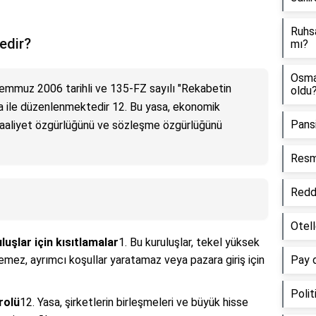
Ruhsa
edir?
mı?
Osman
Temmuz 2006 tarihli ve 135-FZ sayılı "Rekabetin
oldu
 ile düzenlenmektedir 12. Bu yasa, ekonomik
Pansi
i faaliyet özgürlüğünü ve sözleşme özgürlüğünü
Resmi
Reddi
Otell
şlar için kısıtlamalar
1. Bu kuruluşlar, tekel yüksek
yemez, ayrımcı koşullar yaratamaz veya pazara giriş için
Pay d
Polit
rolü
12. Yasa, şirketlerin birleşmeleri ve büyük hisse