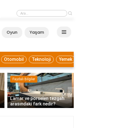
›
Lamar ve porselen tezgah arasındaki fark nedir?
Oyun
Yaşam
Anasayfa
Otomobil
Teknoloji
Yemek
Faydalı Bilgiler
Ekonomi
›
Lamar ve porselen tezgah
Mutabakatı kabul etme
arasındaki fark nedir?
demek?