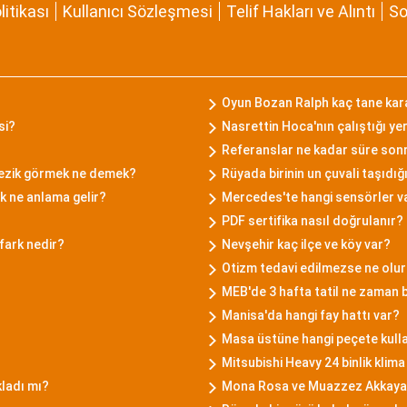
olitikası
Kullanıcı Sözleşmesi
Telif Hakları ve Alıntı
So
Oyun Bozan Ralph kaç tane kar
si?
Nasrettin Hoca'nın çalıştığı yer
Referanslar ne kadar süre sonr
lezik görmek ne demek?
Rüyada birinin un çuvali taşıd
 ne anlama gelir?
Mercedes'te hangi sensörler v
PDF sertifika nasıl doğrulanır?
fark nedir?
Nevşehir kaç ilçe ve köy var?
Otizm tedavi edilmezse ne olu
MEB'de 3 hafta tatil ne zaman 
Manisa'da hangi fay hattı var?
Masa üstüne hangi peçete kulla
Mitsubishi Heavy 24 binlik klim
kladı mı?
Mona Rosa ve Muazzez Akkaya a