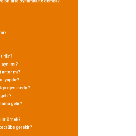
 ve onlarla oynamak ne demek?
 mı?
irilir?
 aynı mı?
 artar mı?
ıl yapılır?
 projesi nedir?
gelir?
nlama gelir?
?
ılır örnek?
 tecrübe gerekir?