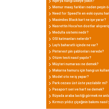
Nijerya hangi ülkeye yakın?
Memur maaş farkları neden peşin ö
Need for Speed'in en eski oyunu han
Maximiles Black kart ne işe yarar?
Nasrettin Hoca'nın dostlar alışver
Medulla sistemi nedir?
OSI katmanları nelerdir?
Lay's baharatlı içinde ne var?
Pinterest pin şablonları nerede?
Otizm testi nasıl yapılır?
Müşteri numarası ne demek?
Makarna hamuru için hangi un kullan
Model oto ne iş yapar?
Park cezası üst üste yazılabilir mi?
Pasaport seri ve harf ne demek?
Rüyada araba lastiği görmek ne anl
Kırmızı yıldız çiçeğinin bakımı nasıl 