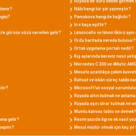
Rüyada bir sürü bebek görmek
denir?
Nâbi hangi tür şiir yazmıştır?
gisi?
Pamukova hangi ile bağlıdır?
ln x kaça eşittir?
işte görsün sözü nereden gelir?
Limoncello ve limon likörü aynı
Ordu haritada nerede bulunur?
Ortak uygulama portalı nedir?
Kış aylarında kereviz nasıl yetişt
Mercedes C 200 ve 4Matic AMG
Mesafe azaldıkça çekim kuvveti
Ruhsat ve iskân süreç takibi nas
ılır?
Microsoft'un sosyal sorumluluk
Rüyada altın bulmak ne anlama 
Rüyada aşırı idrar tutmak ne a
Mumlu kanvas tablo ne demek
ama gelir?
Resmi yazıda ilgi ve ek nasıl yaz
yapılır?
Mesul müdür olmak için kaç yıl