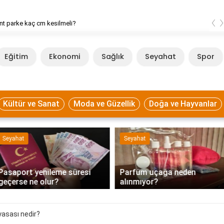
‹
t parke kaç cm kesilmeli?
Eğitim
Ekonomi
Sağlık
Seyahat
Spor
Kültür ve Sanat
Moda ve Güzellik
Doğa ve Hayvanlar
Seyahat
Seyahat
Pasaport yenileme süresi
Parfüm uçağa neden
geçerse ne olur?
alınmıyor?
yasası nedir?