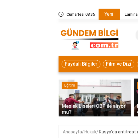
Yeni
ç cm kesilmeli?
Cumartesi 08:35
Laminan
Faydalı Bilgiler
Film ve Dizi
mi
Eğitim
‹
akatı kabul etmek ne
Meslek Liseleri OBP ile alıyor
k?
mu?
Anasayfa
Hukuk
Rusya'da antitröst 