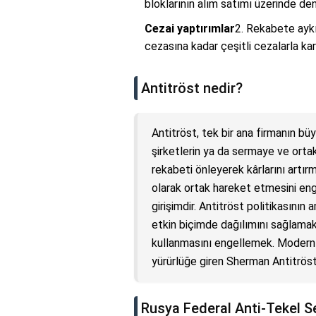
bloklarının alım satımı üzerinde de
Cezai yaptırımlar
2. Rekabete aykır
cezasına kadar çeşitli cezalarla kar
Antitröst nedir?
Antitröst, tek bir ana firmanın büy
şirketlerin ya da sermaye ve ortak
rekabeti önleyerek kârlarını artı
olarak ortak hareket etmesini eng
girişimdir. Antitröst politikasını
etkin biçimde dağılımını sağlamak
kullanmasını engellemek. Modern 
yürürlüğe giren Sherman Antitröst 
Rusya Federal Anti-Tekel Se