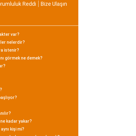
rumluluk Reddi
Bize Ulaşın
akter var?
ler nelerdir?
a istenir?
ığını görmek ne demek?
ar?
r?
başlıyor?
nılır?
a ne kadar yakar?
ynı kişi mi?