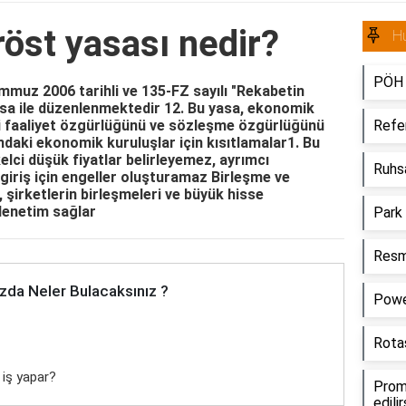
röst yasası nedir?
H
PÖH 
mmuz 2006 tarihli ve 135-FZ sayılı "Rekabetin
sa ile düzenlenmektedir 12. Bu yasa, ekonomik
ci faaliyet özgürlüğünü ve sözleşme özgürlüğünü
Refer
daki ekonomik kuruluşlar için kısıtlamalar1. Bu
elci düşük fiyatlar belirleyemez, ayrımcı
Ruhsa
iriş için engeller oluşturamaz Birleşme ve
 şirketlerin birleşmeleri ve büyük hisse
 denetim sağlar
Park 
Resmi
zda Neler Bulacaksınız ?
Powe
Rota
 iş yapar?
Prom
edili