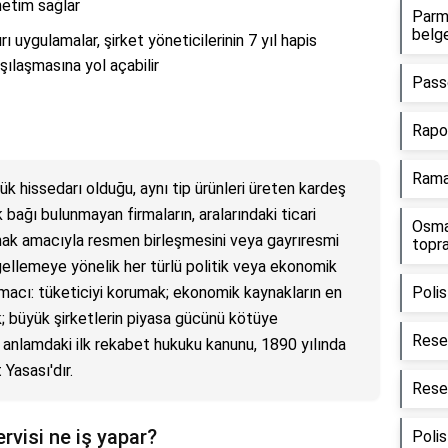
netim sağlar
Parma
belge
ı uygulamalar, şirket yöneticilerinin 7 yıl hapis
şılaşmasına yol açabilir
Passo
Rapo
Ramak
ük hissedarı olduğu, aynı tip ürünleri üreten kardeş
 bağı bulunmayan firmaların, aralarındaki ticari
Osma
rmak amacıyla resmen birleşmesini veya gayrıresmi
topra
ellemeye yönelik her türlü politik veya ekonomik
n amacı: tüketiciyi korumak; ekonomik kaynakların en
Polis
; büyük şirketlerin piyasa gücünü kötüye
Resen
anlamdaki ilk rekabet hukuku kanunu, 1890 yılında
Yasası'dır.
Resen
rvisi ne iş yapar?
Polis