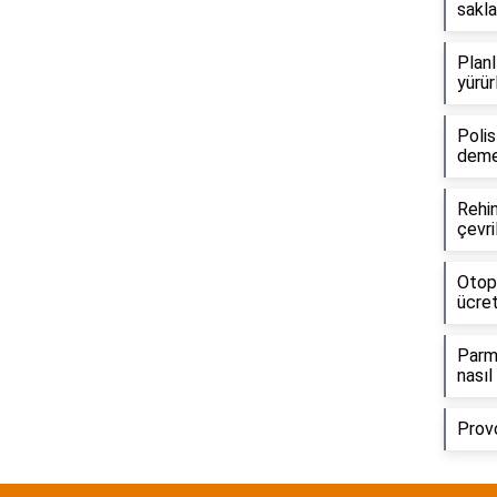
sakla
Planl
yürür
Polis
dem
Rehin
çevri
Otop
ücret
Parma
nasıl
Prov