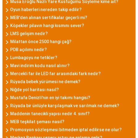
Musa Eroğlu Nazlı Yare Küstüğümü Söyleme kime ait?
Oyun haberleri nereden takip edilir?
MEB'den alınan sertifikalar geçerli mi?
Köpekler pilavın hangi kısmını sever?
LMS gelişim nedir?
Milattan önce 2500 hangi çağ?
PDB açılımı nedir?
Lumbagoyu ne tetikler?
Mavi indirim kodu nasıl alınır?
Mercekli far ile LED far arasındaki fark nedir?
Rüyada bebek yürümesi ne demek?
Niğde yol haritası nasıl?
Mustafa Denizli'nin en iyi takımı hangisi?
Rüyada bir ünlüyle karşılaşmak ve sarılmak ne demek?
Maddenin tanecikli yapısı nedir 4. sınıf?
MEB teşkilat şeması nasıl?
Promosyon sözleşmesi bitmeden iptal edilirse ne olur?
Merkez Bankası rezerv artışı ne anlama gelir?