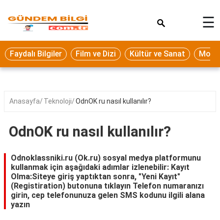
×
☰
Eğitim
Faydalı Bilgiler
Film ve Dizi
Kültür ve Sanat
Moda 
Ekonomi
Sağlık
Seyahat
Anasayfa
Teknoloji
OdnOK ru nasıl kullanılır?
Spor
OdnOK ru nasıl kullanılır?
Oyun
Yaşam
Odnoklassniki.ru (Ok.ru) sosyal medya platformunu
kullanmak için aşağıdaki adımlar izlenebilir: Kayıt
Hukuk
Olma:Siteye giriş yaptıktan sonra, "Yeni Kayıt"
(Registiration) butonuna tıklayın Telefon numaranızı
Blog
girin, cep telefonunuza gelen SMS kodunu ilgili alana
yazın