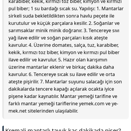
karabiber, kekik, kırmızı toz biber, kimyon ve kırmızı
pul biber; 1 su bardağı sıcak su. Yapılışı: 1. Mantarlar
sirkeli suda bekletildikten sonra havlu peçete ile
kurutulur ve küçük parçalara kesilir. 2. Soğanlar ve
sarımsaklar minik minik doğranır. 3. Tencereye sıvı
yağ ilave edilir ve soğan parçaları kısık ateşte
kavrulur. 4. Üzerine domates, salça, tuz, karabiber,
kekik, kırmızı toz biber, kimyon ve kırmızı pul biber
ilave edilir ve kavrulur. 5. Hazır olan karışımın
üzerine mantarlar eklenir ve birkaç dakika daha
kavrulur. 6. Tencereye sıcak su ilave edilir ve orta
ateşte pişirilir. 7. Mantarlar suyunu salacağı için son
dakikalarda tencere kapağı açılarak ocakta iyice
pişene kadar kaynatılır. Mantar yemeği tarifine ve
farklı mantar yemeği tariflerine yemek.com ve ye-
mek.net sitelerinden ulaşılabilir.
Kremali mantarlı tavuk kaç dakikada pişer?