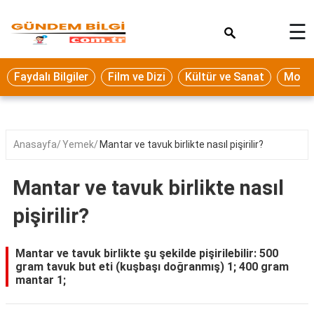
×
☰
Eğitim
Faydalı Bilgiler
Film ve Dizi
Kültür ve Sanat
Moda 
Ekonomi
Sağlık
Seyahat
Anasayfa
Yemek
Mantar ve tavuk birlikte nasıl pişirilir?
Spor
Mantar ve tavuk birlikte nasıl
Oyun
pişirilir?
Yaşam
Hukuk
Mantar ve tavuk birlikte şu şekilde pişirilebilir: 500
gram tavuk but eti (kuşbaşı doğranmış) 1; 400 gram
Blog
mantar 1;