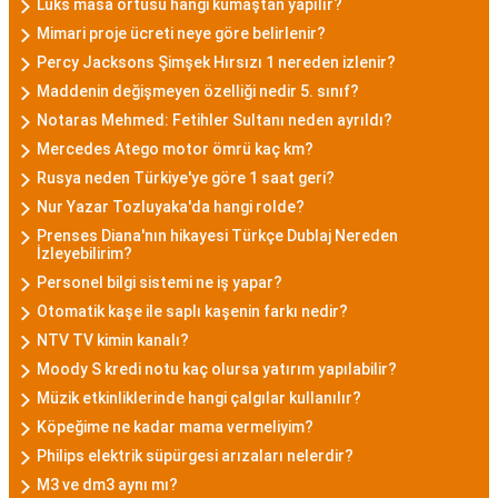
Lüks masa örtüsü hangi kumaştan yapılır?
Mimari proje ücreti neye göre belirlenir?
Percy Jacksons Şimşek Hırsızı 1 nereden izlenir?
Maddenin değişmeyen özelliği nedir 5. sınıf?
Notaras Mehmed: Fetihler Sultanı neden ayrıldı?
Mercedes Atego motor ömrü kaç km?
Rusya neden Türkiye'ye göre 1 saat geri?
Nur Yazar Tozluyaka'da hangi rolde?
Prenses Diana'nın hikayesi Türkçe Dublaj Nereden
İzleyebilirim?
Personel bilgi sistemi ne iş yapar?
Otomatik kaşe ile saplı kaşenin farkı nedir?
NTV TV kimin kanalı?
Moody S kredi notu kaç olursa yatırım yapılabilir?
Müzik etkinliklerinde hangi çalgılar kullanılır?
Köpeğime ne kadar mama vermeliyim?
Philips elektrik süpürgesi arızaları nelerdir?
M3 ve dm3 aynı mı?