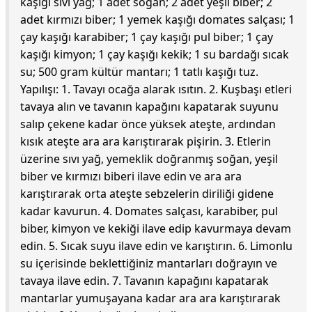
kaşığı sıvı yağ; 1 adet soğan; 2 adet yeşil biber; 2
adet kırmızı biber; 1 yemek kaşığı domates salçası; 1
çay kaşığı karabiber; 1 çay kaşığı pul biber; 1 çay
kaşığı kimyon; 1 çay kaşığı kekik; 1 su bardağı sıcak
su; 500 gram kültür mantarı; 1 tatlı kaşığı tuz.
Yapılışı: 1. Tavayı ocağa alarak ısıtın. 2. Kuşbaşı etleri
tavaya alın ve tavanın kapağını kapatarak suyunu
salıp çekene kadar önce yüksek ateşte, ardından
kısık ateşte ara ara karıştırarak pişirin. 3. Etlerin
üzerine sıvı yağ, yemeklik doğranmış soğan, yeşil
biber ve kırmızı biberi ilave edin ve ara ara
karıştırarak orta ateşte sebzelerin diriliği gidene
kadar kavurun. 4. Domates salçası, karabiber, pul
biber, kimyon ve kekiği ilave edip kavurmaya devam
edin. 5. Sıcak suyu ilave edin ve karıştırın. 6. Limonlu
su içerisinde beklettiğiniz mantarları doğrayın ve
tavaya ilave edin. 7. Tavanın kapağını kapatarak
mantarlar yumuşayana kadar ara ara karıştırarak