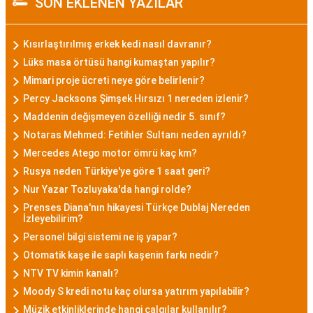
SON EKLENEN YAZILAR
Kısırlaştırılmış erkek kedi nasıl davranır?
Lüks masa örtüsü hangi kumaştan yapılır?
Mimari proje ücreti neye göre belirlenir?
Percy Jacksons Şimşek Hırsızı 1 nereden izlenir?
Maddenin değişmeyen özelliği nedir 5. sınıf?
Notaras Mehmed: Fetihler Sultanı neden ayrıldı?
Mercedes Atego motor ömrü kaç km?
Rusya neden Türkiye'ye göre 1 saat geri?
Nur Yazar Tozluyaka'da hangi rolde?
Prenses Diana'nın hikayesi Türkçe Dublaj Nereden
İzleyebilirim?
Personel bilgi sistemi ne iş yapar?
Otomatik kaşe ile saplı kaşenin farkı nedir?
NTV TV kimin kanalı?
Moody S kredi notu kaç olursa yatırım yapılabilir?
Müzik etkinliklerinde hangi çalgılar kullanılır?