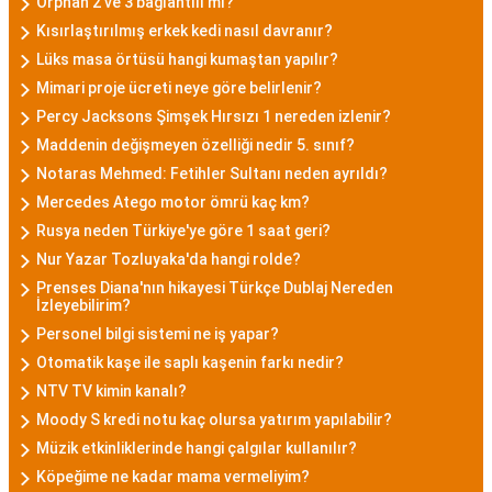
Orphan 2 ve 3 bağlantılı mı?
Kısırlaştırılmış erkek kedi nasıl davranır?
Lüks masa örtüsü hangi kumaştan yapılır?
Mimari proje ücreti neye göre belirlenir?
Percy Jacksons Şimşek Hırsızı 1 nereden izlenir?
Maddenin değişmeyen özelliği nedir 5. sınıf?
Notaras Mehmed: Fetihler Sultanı neden ayrıldı?
Mercedes Atego motor ömrü kaç km?
Rusya neden Türkiye'ye göre 1 saat geri?
Nur Yazar Tozluyaka'da hangi rolde?
Prenses Diana'nın hikayesi Türkçe Dublaj Nereden
İzleyebilirim?
Personel bilgi sistemi ne iş yapar?
Otomatik kaşe ile saplı kaşenin farkı nedir?
NTV TV kimin kanalı?
Moody S kredi notu kaç olursa yatırım yapılabilir?
Müzik etkinliklerinde hangi çalgılar kullanılır?
Köpeğime ne kadar mama vermeliyim?