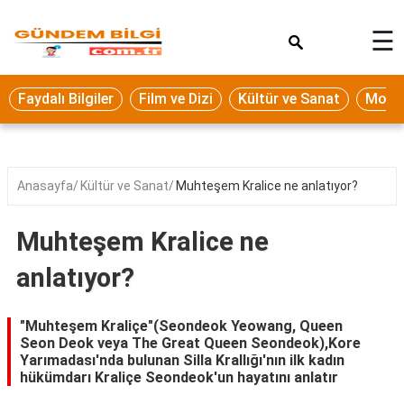
×
☰
Eğitim
Faydalı Bilgiler
Film ve Dizi
Kültür ve Sanat
Moda 
Ekonomi
Sağlık
Seyahat
Anasayfa
Kültür ve Sanat
Muhteşem Kralice ne anlatıyor?
Spor
Muhteşem Kralice ne
Oyun
anlatıyor?
Yaşam
Hukuk
"Muhteşem Kraliçe"(Seondeok Yeowang, Queen
Seon Deok veya The Great Queen Seondeok),Kore
Blog
Yarımadası'nda bulunan Silla Krallığı'nın ilk kadın
hükümdarı Kraliçe Seondeok'un hayatını anlatır