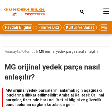
×
☰
Eğitim
Faydalı Bilgiler
Film ve Dizi
Kültür ve Sanat
Moda 
Ekonomi
Sağlık
Seyahat
Anasayfa
Otomobil
MG orijinal yedek parça nasıl anlaşılır?
Spor
MG orijinal yedek parça nasıl
Oyun
anlaşılır?
Yaşam
Hukuk
MG orijinal yedek parçalarını anlamak için aşağıdaki
ipuçlarına dikkat edilmelidir: Ambalaj Kalitesi: Orijinal
Blog
parçalar, üzerinde barkod, üretici bilgisi ve güvenlik
bandı bulunan sağlam kutularda gelir