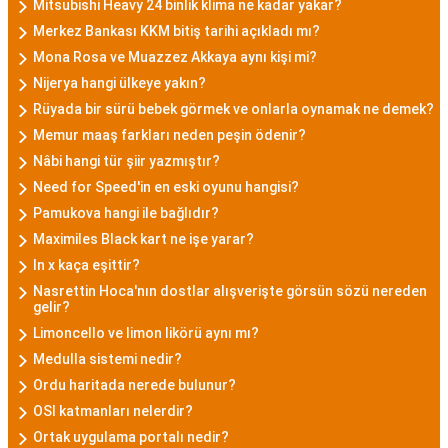
Mitsubishi Heavy 24 binlik klima ne kadar yakar?
Merkez Bankası KKM bitiş tarihi açıkladı mı?
Mona Rosa ve Muazzez Akkaya aynı kişi mi?
Nijerya hangi ülkeye yakın?
Rüyada bir sürü bebek görmek ve onlarla oynamak ne demek?
Memur maaş farkları neden peşin ödenir?
Nâbi hangi tür şiir yazmıştır?
Need for Speed'in en eski oyunu hangisi?
Pamukova hangi ile bağlıdır?
Maximiles Black kart ne işe yarar?
ln x kaça eşittir?
Nasrettin Hoca'nın dostlar alışverişte görsün sözü nereden
gelir?
Limoncello ve limon likörü aynı mı?
Medulla sistemi nedir?
Ordu haritada nerede bulunur?
OSI katmanları nelerdir?
Ortak uygulama portalı nedir?